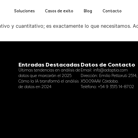
Soluciones
Casos de exito
Blog
Contacto
tativo y cuantitativo; es exactamente lo que necesitamos.
Entradas Destacadas
Datos de Contacto
Últimas tendencias en análisis de
Email: info@adaptia.com
datos que marcarán el 2025
Dirección: Emilio Pettoruti 2514,
Cómo la IA transformó el análisis
X5009AAV Córdoba.
de datos en 2024
Teléfono: +54 9 3515 14-8702