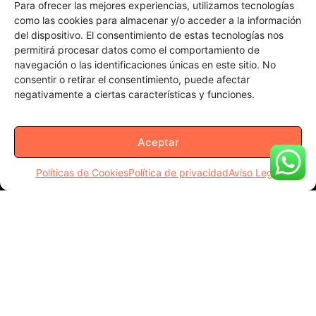
Datos de Contacto
Para ofrecer las mejores experiencias, utilizamos tecnologías
Email: info@adaptia.com
como las cookies para almacenar y/o acceder a la información
Dirección: Emilio Pettoruti 2514,
del dispositivo. El consentimiento de estas tecnologías nos
X5009AAV Córdoba.
permitirá procesar datos como el comportamiento de
Teléfono: +54 9 3515 14-8702
navegación o las identificaciones únicas en este sitio. No
consentir o retirar el consentimiento, puede afectar
negativamente a ciertas características y funciones.
Aceptar
Políticas de Cookies
Política de privacidad
Aviso Legal